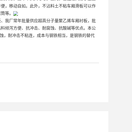
方便，移动自如。此外，不沾料土不粘车厢滑板可以作
滚筒等。
板、我厂常年批量供应超高分子量聚乙烯车厢衬板，批
沾料倾泻方便、抗冲击、耐腐蚀、抗酸碱等优点。本公
腐蚀，耐冲击不粘连，成本与钢铁相当，是钢铁的替代