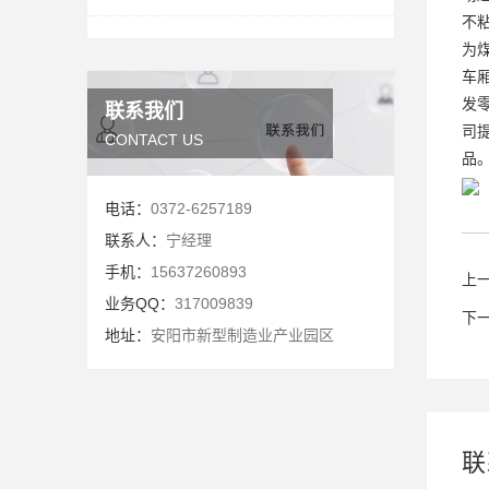
不
为
车
发
联系我们
司
CONTACT US
品
电话：
0372-6257189
联系人：
宁经理
手机：
15637260893
上
业务QQ：
317009839
下
地址：
安阳市新型制造业产业园区
联