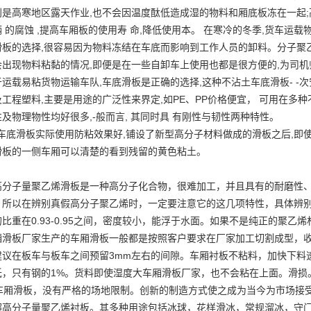
别是高寒地区露天作业,也不会因温度酞低造成湿的物料和厢底板冻在一起
辆 的腐蚀 ,提高车厢板的使用寿 命,降低使用本。 在寒冷的冬季,货车运
滑板的选择,很容易因为物料冻结在车底而影响到工作人员的卸料。分子聚
会出现物料粘黏的情况,即便是在一些自卸车上使用也都是很方便的,为司
于运载易粘货物运输车队,车底滑板是正确的选择,这种不沾土车底滑板- 
及工程塑料,主要是用途的广泛性来界定,如PE、PP价格便宜， 可用在多
性及物理物性均好很多,-般而言, 其同时具 有刚性与韧性两种特性。
底滑板实际使用防粘效果好,铺设了新型高分子材料做成的滑板之后,即使
滑板的一侧车厢可以清楚的看到残留的黄色粘土。
高分子量聚乙烯滑板是一种高分子化合物，很难加工，并且具有的耐磨性
，所以在辨别真假高分子聚乙烯时，一定要注意它的这几项特性，具体辨
的比重在0.93-0.95之间，密度较小，能浮于水面。如果不是纯正的聚乙
厢滑板厂家生产的车厢滑板一般都是按照客户要求在厂家加工切割成型，
建议在板车与板车之间预留3mm左右的间隙。
车厢衬板
不粘料，加快下料
低，只有钢的1%。货料即使湿度大车厢滑板厂家，也不会粘在上面。滑损
车厢滑板，没有严格的场地限制。创新的制造方式使之成为当今为市场接
超高分子量聚乙烯衬板。其多种用途包括冰球，花样滑冰，常规溜冰，守