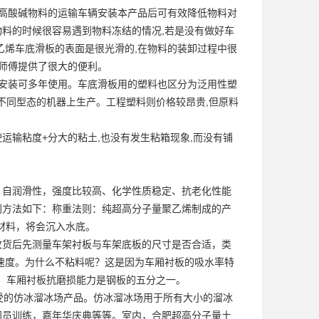
;高酸碱物料的运输车辆安装本产品后可有效降低物料对
载物料的时候很容易遇到物料冻结的情况,若是没有做好车
乙烯车底滑板的表面是很光滑的,在物料的装卸过程中很
机师傅提供了很大的便利。
-次安装可多年使用。车底滑板用的塑料也区分为泛用性塑
种不同型态的机器上生产。工程塑料则价格较昂贵,但原料
运输粘度+分大的粘土,也没有发生粘箱现象,而没有铺
、自润滑性，强度比较高、化学性质稳定、抗老化性能
别方法如下：称重法则：纯超高分子量聚乙烯制成的产
烯材料，将会沉入水底。
收货后先测量车架衬板与车架底板的尺寸是否合适，类
速度。为什么不粘料呢？这是因为车厢衬板的吸水率特
。车厢衬板抗磨损能力是钢板的五分之一。
受的仿冰溜冰场产品。仿冰溜冰场用于所有大小的溜冰
门员训练，嘉年华庆典等等。室内，合肥超高分子量土