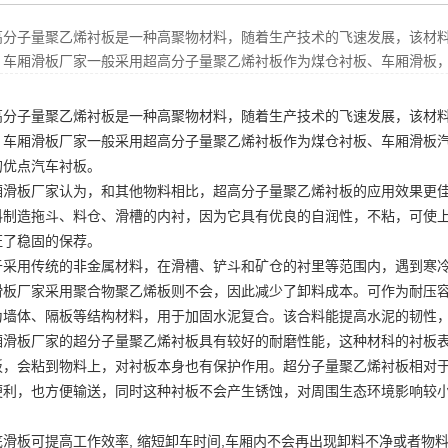
高分子量聚乙烯衬板是一种高聚物材料，随着生产技术的飞速发展，该材
。车厢滑板厂家一般采用超高分子量聚乙烯衬板作为煤仓衬板、车厢滑板
高分子量聚乙烯衬板是一种高聚物材料，随着生产技术的飞速发展，该材
。车厢滑板厂家一般采用超高分子量聚乙烯衬板作为煤仓衬板、车厢滑板
的优点
汽车衬板
。
厢滑板厂家认为，和其他物料相比，超高分子量聚乙烯衬板的应用效果更
料制造拖斗、料仓、滑槽的内衬，因为它具有优良的自润性，不粘，可使
证了稳固的保荐。
于采用传统的非金属材料，在滑槽、铲斗和矿仓的衬里等范围内，遇到寒
滑板厂家采用聚合物聚乙烯板则不会，因此减少了卸料成本。可作为耐压
为墙体、隔板等结构材料，用于加固水泥复合。该合料能提高水泥的韧性
厢滑板厂家的超分子量聚乙烯衬板具有较好的耐磨性能，这种材科的衬板
板，会粘到物料上，对衬板本身也有保护作用。超分子量聚乙烯衬板相对
便利，也方便输送，同时这种衬板不会产生锈蚀，对周围生态环境影响较
底滑板可提高工作效率, 缩短卸车时间,车厢内不会再出现卸料不净或者物料