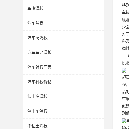
特
车底滑板
车
底
汽车滑板
少
对
汽车防滑板
料
稳
汽车车厢滑板
车
设
汽车衬板厂家
超
汽车衬板价格
强
品
卸土净滑板
车
似
渣土车滑板
别
不粘土滑板
场