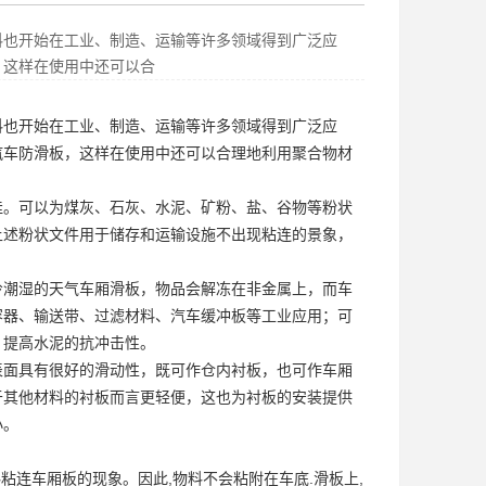
料也开始在工业、制造、运输等许多领域得到广泛应
，这样在使用中还可以合
料也开始在工业、制造、运输等许多领域得到广泛应
汽车防滑板
，这样在使用中还可以合理地利用聚合物材
佳。可以为煤灰、石灰、水泥、矿粉、盐、谷物等粉状
上述粉状文件用于储存和运输设施不出现粘连的景象，
冷潮湿的天气
车厢滑板
，物品会解冻在非金属上，而车
容器、输送带、过滤材料、汽车缓冲板等工业应用；可
，提高水泥的抗冲击性。
表面具有很好的滑动性，既可作仓内衬板，也可作车厢
于其他材料的衬板而言更轻便，这也为衬板的安装提供
小。
粘连车厢板的现象。因此,物料不会粘附在车底.滑板上,