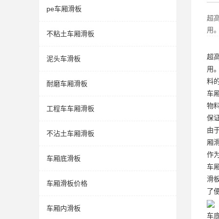
pe车厢滑板
超
用
不粘土车厢滑板
超
泥头车滑板
用
料
耐磨车厢滑板
车
物
工程车车厢滑板
保
由
不沾土车厢滑板
厢
作
车厢底滑板
车
滑
车厢滑板价格
了
车厢内滑板
车