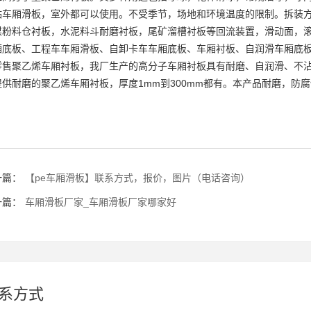
粘车厢滑板，室外都可以使用。不受季节，场地和环境温度的限制。拆装
煤粉料仓衬板，水泥料斗耐磨衬板，尾矿溜槽衬板等回流装置，滑动面，
厢底板、工程车车厢滑板、自卸卡车车厢底板、车厢衬板、自润滑车厢底
零售聚乙烯车厢衬板，我厂生产的高分子车厢衬板具有耐磨、自润滑、不
提供耐磨的聚乙烯车厢衬板，厚度1mm到300mm都有。本产品耐磨，防
。
一篇：
【pe车厢滑板】联系方式，报价，图片（电话咨询）
一篇：
车厢滑板厂家_车厢滑板厂家哪家好
系方式